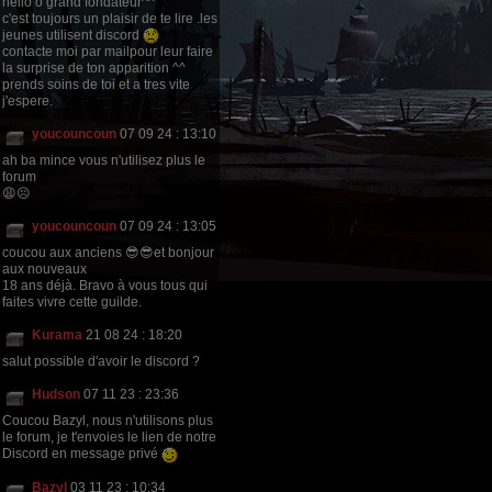
hello ô grand fondateur^^
c'est toujours un plaisir de te lire .les
jeunes utilisent discord
contacte moi par mailpour leur faire
la surprise de ton apparition ^^
prends soins de toi et a tres vite
j'espere.
youcouncoun
07 09 24 : 13:10
ah ba mince vous n'utilisez plus le
forum
😩☹
youcouncoun
07 09 24 : 13:05
coucou aux anciens 😎😎et bonjour
aux nouveaux
18 ans déjà. Bravo à vous tous qui
faites vivre cette guilde.
Kurama
21 08 24 : 18:20
salut possible d'avoir le discord ?
Hudson
07 11 23 : 23:36
Coucou Bazyl, nous n'utilisons plus
le forum, je t'envoies le lien de notre
Discord en message privé
Bazyl
03 11 23 : 10:34