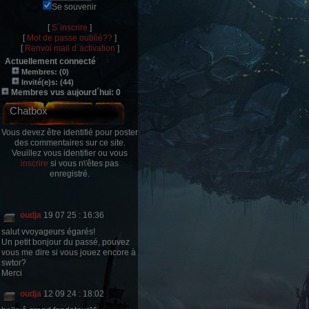
Se souvenir
[
S´inscrire
]
[
Mot de passe oublié??
]
[
Renvoi mail d´activation
]
Actuellement connecté
Membres: (0)
Invité(e)s: (44)
Membres vus aujourd´hui: 0
Chatbox
Vous devez être identifié pour poster
des commentaires sur ce site.
Veuillez vous identifier ou vous
inscrire
si vous n\'êtes pas
enregistré.
oudja
19 07 25 : 16:36
salut vvoyageurs égarés!
Un petit bonjour du passé, pouvez
vous me dire si vous jouez encore à
swtor?
Merci
oudja
12 09 24 : 18:02