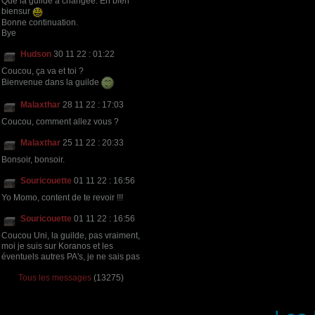
Que la guilde a changée. En bien
biensur
Bonne continuation.
Bye
Hudson
30 11 22 : 01:22
Coucou, ça va et toi ?
Bienvenue dans la guilde
Malaxthar
28 11 22 : 17:03
Coucou, comment allez vous ?
Malaxthar
25 11 22 : 20:33
Bonsoir, bonsoir.
Souricouette
01 11 22 : 16:56
Yo Momo, content de te revoir !!!
Souricouette
01 11 22 : 16:56
Coucou Uni, la guilde, pas vraiment,
moi je suis sur Koranos et les
éventuels autres PA's, je ne sais pas
Tous les messages
(13275)