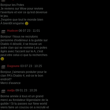
Bonjour les Potes
Je reviens sur Wow pour revivre
l'aventure et voir ce qu'est devenue
le jeu.
J'espère que tout le monde bien
À bientôt engame
Hudson
06 07 23 : 11:01
Bonjour ! Nous ne recrutons
personne d'extérieur à la guilde sur
Diablo 4 désolé, il se trouve un
autre clan qui se nomme Les potes
âgés avec l'accent sur le A, c'est
peut etre celui-ci que tu recherches
Dagoune
03 07 23 : 10:25
Bonjour, j'aimerais postuler pour le
clan PA's Diablo 4, est-ce le bon
endroit?
Merci d'avance
oudja
09 01 23 : 10:26
Bonne année à tous et un grand
merci au fondateur légendaire de la
guilde ! Si tu passes sur New world
viens faire un coucou on a recruté et