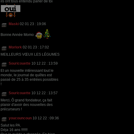
ils ont tous entendu parler de toi
Maski
02 01 23 : 19:06
Bonne Année Momo
Morlork
02 01 23 : 17:02
MEILLEURS VŒUX LES LÉGUMES
Souricouette
10 12 22 : 13:59
Et un nouvelle intéressant tout le
monde, le journal de quêtes est
passé de 25 à 35 entrées possibles
!
Souricouette
10 12 22 : 13:57
Merci, Ô grand fondateur, ça fait
plaisir d'avoir des nouvelles des
précurseurs !
youcouncoun
10 12 22 : 09:36
Salut les PA.
Déja 16 ans !!!!!!!