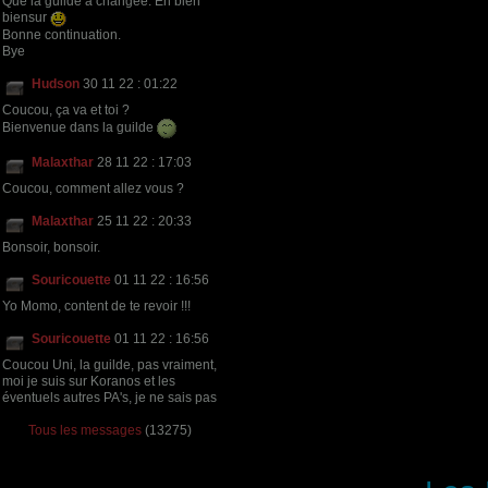
Que la guilde a changée. En bien
biensur
Bonne continuation.
Bye
Hudson
30 11 22 : 01:22
Coucou, ça va et toi ?
Bienvenue dans la guilde
Malaxthar
28 11 22 : 17:03
Coucou, comment allez vous ?
Malaxthar
25 11 22 : 20:33
Bonsoir, bonsoir.
Souricouette
01 11 22 : 16:56
Yo Momo, content de te revoir !!!
Souricouette
01 11 22 : 16:56
Coucou Uni, la guilde, pas vraiment,
moi je suis sur Koranos et les
éventuels autres PA's, je ne sais pas
Tous les messages
(13275)