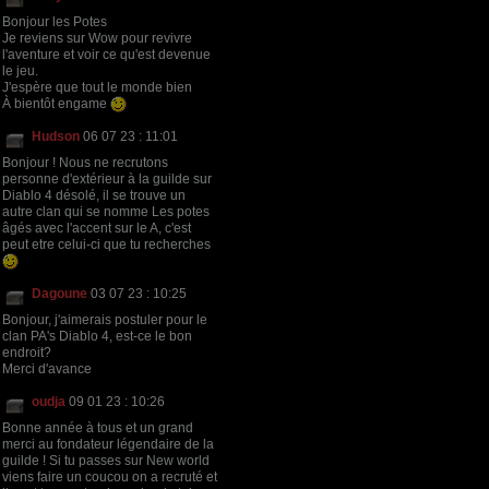
Bonjour les Potes
Je reviens sur Wow pour revivre
l'aventure et voir ce qu'est devenue
le jeu.
J'espère que tout le monde bien
À bientôt engame
Hudson
06 07 23 : 11:01
Bonjour ! Nous ne recrutons
personne d'extérieur à la guilde sur
Diablo 4 désolé, il se trouve un
autre clan qui se nomme Les potes
âgés avec l'accent sur le A, c'est
peut etre celui-ci que tu recherches
Dagoune
03 07 23 : 10:25
Bonjour, j'aimerais postuler pour le
clan PA's Diablo 4, est-ce le bon
endroit?
Merci d'avance
oudja
09 01 23 : 10:26
Bonne année à tous et un grand
merci au fondateur légendaire de la
guilde ! Si tu passes sur New world
viens faire un coucou on a recruté et