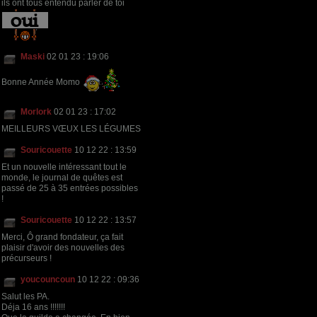
ils ont tous entendu parler de toi
Maski
02 01 23 : 19:06
Bonne Année Momo
Morlork
02 01 23 : 17:02
MEILLEURS VŒUX LES LÉGUMES
Souricouette
10 12 22 : 13:59
Et un nouvelle intéressant tout le
monde, le journal de quêtes est
passé de 25 à 35 entrées possibles
!
Souricouette
10 12 22 : 13:57
Merci, Ô grand fondateur, ça fait
plaisir d'avoir des nouvelles des
précurseurs !
youcouncoun
10 12 22 : 09:36
Salut les PA.
Déja 16 ans !!!!!!!