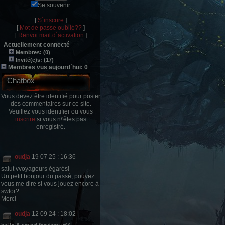
Se souvenir
[
S´inscrire
]
[
Mot de passe oublié??
]
[
Renvoi mail d´activation
]
Actuellement connecté
Membres: (0)
Invité(e)s: (17)
Membres vus aujourd´hui: 0
Chatbox
Vous devez être identifié pour poster
des commentaires sur ce site.
Veuillez vous identifier ou vous
inscrire
si vous n\'êtes pas
enregistré.
oudja
19 07 25 : 16:36
salut vvoyageurs égarés!
Un petit bonjour du passé, pouvez
vous me dire si vous jouez encore à
swtor?
Merci
oudja
12 09 24 : 18:02