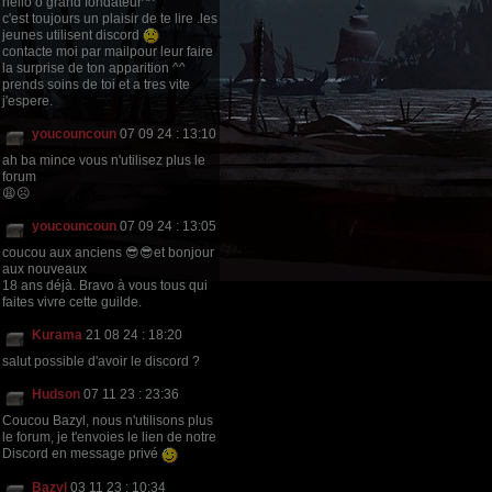
hello ô grand fondateur^^
c'est toujours un plaisir de te lire .les
jeunes utilisent discord
contacte moi par mailpour leur faire
la surprise de ton apparition ^^
prends soins de toi et a tres vite
j'espere.
youcouncoun
07 09 24 : 13:10
ah ba mince vous n'utilisez plus le
forum
😩☹
youcouncoun
07 09 24 : 13:05
coucou aux anciens 😎😎et bonjour
aux nouveaux
18 ans déjà. Bravo à vous tous qui
faites vivre cette guilde.
Kurama
21 08 24 : 18:20
salut possible d'avoir le discord ?
Hudson
07 11 23 : 23:36
Coucou Bazyl, nous n'utilisons plus
le forum, je t'envoies le lien de notre
Discord en message privé
Bazyl
03 11 23 : 10:34