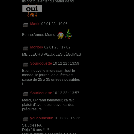
ils ont tous entendu parler de toi
Maski
02 01 23 : 19:06
Bonne Année Momo
Morlork
02 01 23 : 17:02
MEILLEURS VŒUX LES LÉGUMES
Souricouette
10 12 22 : 13:59
Et un nouvelle intéressant tout le
monde, le journal de quêtes est
passé de 25 à 35 entrées possibles
!
Souricouette
10 12 22 : 13:57
Merci, Ô grand fondateur, ça fait
plaisir d'avoir des nouvelles des
précurseurs !
youcouncoun
10 12 22 : 09:36
Salut les PA.
Déja 16 ans !!!!!!!