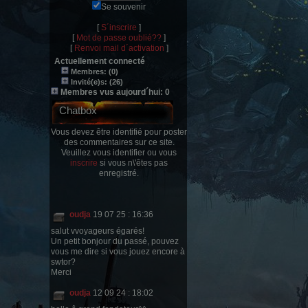
Se souvenir
[
S´inscrire
]
[
Mot de passe oublié??
]
[
Renvoi mail d´activation
]
Actuellement connecté
Membres: (0)
Invité(e)s: (26)
Membres vus aujourd´hui: 0
Chatbox
Vous devez être identifié pour poster
des commentaires sur ce site.
Veuillez vous identifier ou vous
inscrire
si vous n\'êtes pas
enregistré.
oudja
19 07 25 : 16:36
salut vvoyageurs égarés!
Un petit bonjour du passé, pouvez
vous me dire si vous jouez encore à
swtor?
Merci
oudja
12 09 24 : 18:02