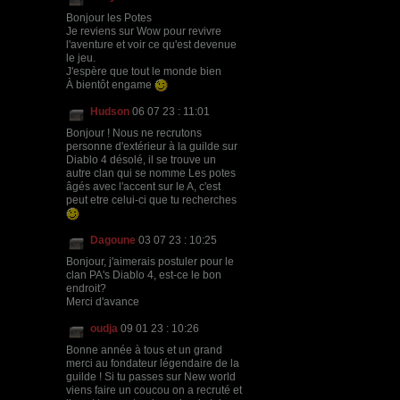
Bonjour les Potes
Je reviens sur Wow pour revivre
l'aventure et voir ce qu'est devenue
le jeu.
J'espère que tout le monde bien
À bientôt engame
Hudson
06 07 23 : 11:01
Bonjour ! Nous ne recrutons
personne d'extérieur à la guilde sur
Diablo 4 désolé, il se trouve un
autre clan qui se nomme Les potes
âgés avec l'accent sur le A, c'est
peut etre celui-ci que tu recherches
Dagoune
03 07 23 : 10:25
Bonjour, j'aimerais postuler pour le
clan PA's Diablo 4, est-ce le bon
endroit?
Merci d'avance
oudja
09 01 23 : 10:26
Bonne année à tous et un grand
merci au fondateur légendaire de la
guilde ! Si tu passes sur New world
viens faire un coucou on a recruté et