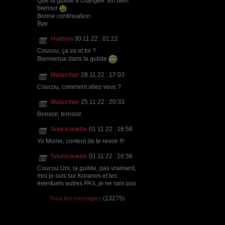
Que la guilde a changée. En bien
biensur
Bonne continuation.
Bye
Hudson
30 11 22 : 01:22
Coucou, ça va et toi ?
Bienvenue dans la guilde
Malaxthar
28 11 22 : 17:03
Coucou, comment allez vous ?
Malaxthar
25 11 22 : 20:33
Bonsoir, bonsoir.
Souricouette
01 11 22 : 16:56
Yo Momo, content de te revoir !!!
Souricouette
01 11 22 : 16:56
Coucou Uni, la guilde, pas vraiment,
moi je suis sur Koranos et les
éventuels autres PA's, je ne sais pas
Tous les messages
(13275)