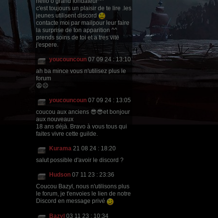
hello ô grand fondateur^^
c'est toujours un plaisir de te lire .les
jeunes utilisent discord
contacte moi par mailpour leur faire
la surprise de ton apparition ^^
prends soins de toi et a tres vite
j'espere.
youcouncoun
07 09 24 : 13:10
ah ba mince vous n'utilisez plus le
forum
😩☹
youcouncoun
07 09 24 : 13:05
coucou aux anciens 😎😎et bonjour
aux nouveaux
18 ans déjà. Bravo à vous tous qui
faites vivre cette guilde.
Kurama
21 08 24 : 18:20
salut possible d'avoir le discord ?
Hudson
07 11 23 : 23:36
Coucou Bazyl, nous n'utilisons plus
le forum, je t'envoies le lien de notre
Discord en message privé
Bazyl
03 11 23 : 10:34