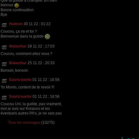
Que la guilde a changée. En bien
biensur
Bonne continuation.
Bye
Hudson
30 11 22 : 01:22
Coucou, ça va et toi ?
Bienvenue dans la guilde
Malaxthar
28 11 22 : 17:03
Coucou, comment allez vous ?
Malaxthar
25 11 22 : 20:33
Bonsoir, bonsoir.
Souricouette
01 11 22 : 16:56
Yo Momo, content de te revoir !!!
Souricouette
01 11 22 : 16:56
Coucou Uni, la guilde, pas vraiment,
moi je suis sur Koranos et les
éventuels autres PA's, je ne sais pas
Tous les messages
(13275)