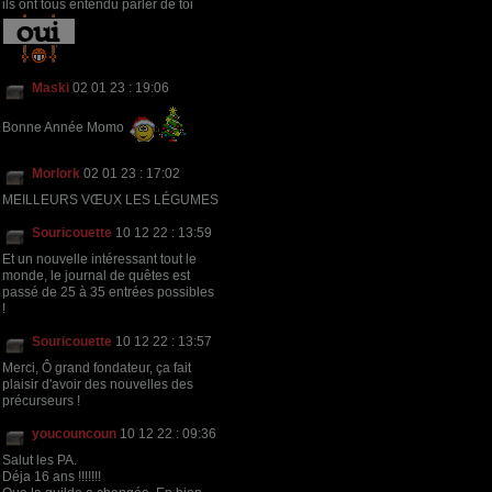
ils ont tous entendu parler de toi
Maski
02 01 23 : 19:06
Bonne Année Momo
Morlork
02 01 23 : 17:02
MEILLEURS VŒUX LES LÉGUMES
Souricouette
10 12 22 : 13:59
Et un nouvelle intéressant tout le
monde, le journal de quêtes est
passé de 25 à 35 entrées possibles
!
Souricouette
10 12 22 : 13:57
Merci, Ô grand fondateur, ça fait
plaisir d'avoir des nouvelles des
précurseurs !
youcouncoun
10 12 22 : 09:36
Salut les PA.
Déja 16 ans !!!!!!!