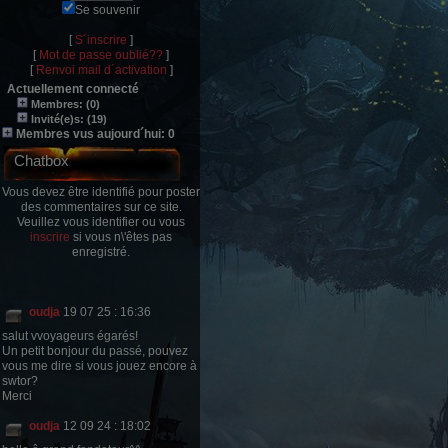
Se souvenir
[
S´inscrire
]
[
Mot de passe oublié??
]
[
Renvoi mail d´activation
]
Actuellement connecté
Membres: (0)
Invité(e)s: (19)
Membres vus aujourd´hui: 0
Chatbox
Vous devez être identifié pour poster
des commentaires sur ce site.
Veuillez vous identifier ou vous
inscrire
si vous n\'êtes pas
enregistré.
oudja
19 07 25 : 16:36
salut vvoyageurs égarés!
Un petit bonjour du passé, pouvez
vous me dire si vous jouez encore à
swtor?
Merci
oudja
12 09 24 : 18:02