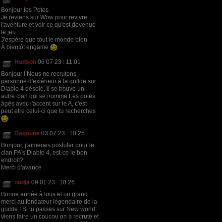
Bonjour les Potes
Je reviens sur Wow pour revivre
l'aventure et voir ce qu'est devenue
le jeu.
J'espère que tout le monde bien
À bientôt engame
Hudson
06 07 23 : 11:01
Bonjour ! Nous ne recrutons
personne d'extérieur à la guilde sur
Diablo 4 désolé, il se trouve un
autre clan qui se nomme Les potes
âgés avec l'accent sur le A, c'est
peut etre celui-ci que tu recherches
Dagoune
03 07 23 : 10:25
Bonjour, j'aimerais postuler pour le
clan PA's Diablo 4, est-ce le bon
endroit?
Merci d'avance
oudja
09 01 23 : 10:26
Bonne année à tous et un grand
merci au fondateur légendaire de la
guilde ! Si tu passes sur New world
viens faire un coucou on a recruté et