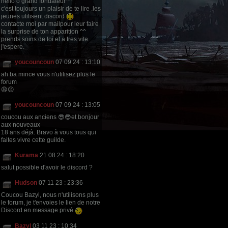
hello ô grand fondateur^^
c'est toujours un plaisir de te lire .les
jeunes utilisent discord
contacte moi par mailpour leur faire
la surprise de ton apparition ^^
prends soins de toi et a tres vite
j'espere.
youcouncoun
07 09 24 : 13:10
ah ba mince vous n'utilisez plus le
forum
😩☹
youcouncoun
07 09 24 : 13:05
coucou aux anciens 😎😎et bonjour
aux nouveaux
18 ans déjà. Bravo à vous tous qui
faites vivre cette guilde.
Kurama
21 08 24 : 18:20
salut possible d'avoir le discord ?
Hudson
07 11 23 : 23:36
Coucou Bazyl, nous n'utilisons plus
le forum, je t'envoies le lien de notre
Discord en message privé
Bazyl
03 11 23 : 10:34