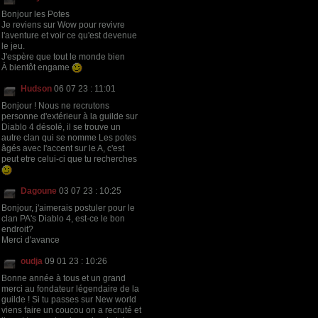
Bonjour les Potes
Je reviens sur Wow pour revivre
l'aventure et voir ce qu'est devenue
le jeu.
J'espère que tout le monde bien
À bientôt engame
Hudson
06 07 23 : 11:01
Bonjour ! Nous ne recrutons
personne d'extérieur à la guilde sur
Diablo 4 désolé, il se trouve un
autre clan qui se nomme Les potes
âgés avec l'accent sur le A, c'est
peut etre celui-ci que tu recherches
Dagoune
03 07 23 : 10:25
Bonjour, j'aimerais postuler pour le
clan PA's Diablo 4, est-ce le bon
endroit?
Merci d'avance
oudja
09 01 23 : 10:26
Bonne année à tous et un grand
merci au fondateur légendaire de la
guilde ! Si tu passes sur New world
viens faire un coucou on a recruté et