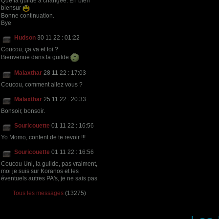
Que la guilde a changée. En bien
biensur
Bonne continuation.
Bye
Hudson
30 11 22 : 01:22
Coucou, ça va et toi ?
Bienvenue dans la guilde
Malaxthar
28 11 22 : 17:03
Coucou, comment allez vous ?
Malaxthar
25 11 22 : 20:33
Bonsoir, bonsoir.
Souricouette
01 11 22 : 16:56
Yo Momo, content de te revoir !!!
Souricouette
01 11 22 : 16:56
Coucou Uni, la guilde, pas vraiment,
moi je suis sur Koranos et les
éventuels autres PA's, je ne sais pas
Tous les messages
(13275)