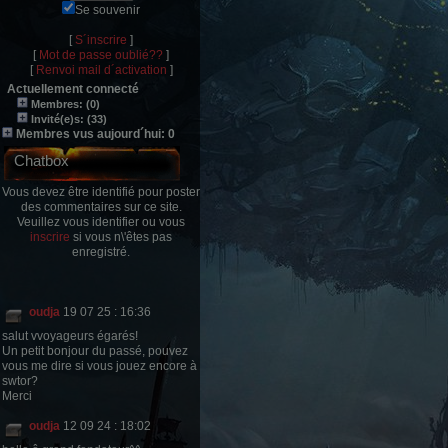
Se souvenir
[
S´inscrire
]
[
Mot de passe oublié??
]
[
Renvoi mail d´activation
]
Actuellement connecté
Membres: (0)
Invité(e)s: (33)
Membres vus aujourd´hui: 0
Chatbox
Vous devez être identifié pour poster
des commentaires sur ce site.
Veuillez vous identifier ou vous
inscrire
si vous n\'êtes pas
enregistré.
oudja
19 07 25 : 16:36
salut vvoyageurs égarés!
Un petit bonjour du passé, pouvez
vous me dire si vous jouez encore à
swtor?
Merci
oudja
12 09 24 : 18:02