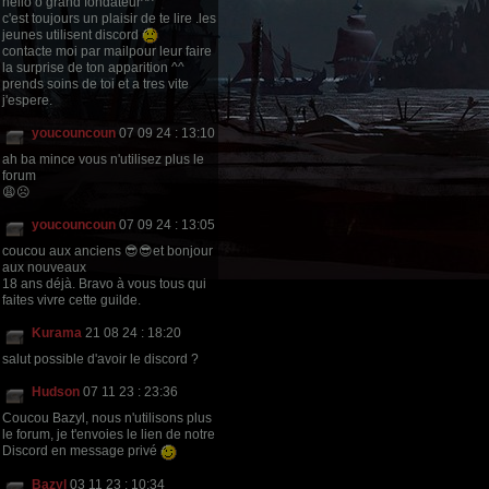
hello ô grand fondateur^^
c'est toujours un plaisir de te lire .les
jeunes utilisent discord
contacte moi par mailpour leur faire
la surprise de ton apparition ^^
prends soins de toi et a tres vite
j'espere.
youcouncoun
07 09 24 : 13:10
ah ba mince vous n'utilisez plus le
forum
😩☹
youcouncoun
07 09 24 : 13:05
coucou aux anciens 😎😎et bonjour
aux nouveaux
18 ans déjà. Bravo à vous tous qui
faites vivre cette guilde.
Kurama
21 08 24 : 18:20
salut possible d'avoir le discord ?
Hudson
07 11 23 : 23:36
Coucou Bazyl, nous n'utilisons plus
le forum, je t'envoies le lien de notre
Discord en message privé
Bazyl
03 11 23 : 10:34