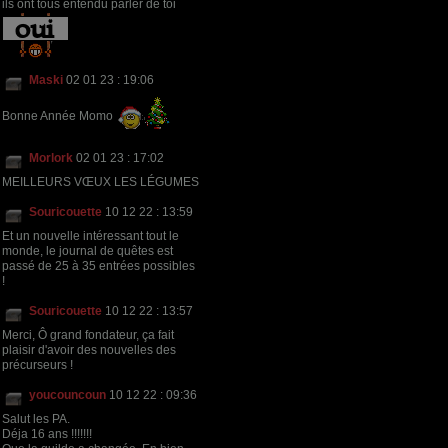
ils ont tous entendu parler de toi
Maski
02 01 23 : 19:06
Bonne Année Momo
Morlork
02 01 23 : 17:02
MEILLEURS VŒUX LES LÉGUMES
Souricouette
10 12 22 : 13:59
Et un nouvelle intéressant tout le
monde, le journal de quêtes est
passé de 25 à 35 entrées possibles
!
Souricouette
10 12 22 : 13:57
Merci, Ô grand fondateur, ça fait
plaisir d'avoir des nouvelles des
précurseurs !
youcouncoun
10 12 22 : 09:36
Salut les PA.
Déja 16 ans !!!!!!!