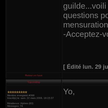
guilde...voil
questions p
mensuration
-Acceptez-vo
[ Édité lun. 29 j
Retour en haut
Yacinthe
Yo,
Membre enregistré #398
Inscrit(e) le: sam. 22 mars 2008, 19:15:37
Résidence: Hyères (83)
Messages: 74