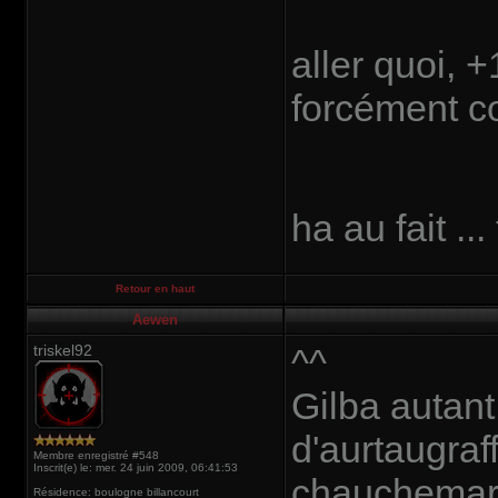
aller quoi, +
forcément co
ha au fait ..
Retour en haut
Aewen
triskel92
^^
Gilba autant
d'aurtaugraf
Membre enregistré #548
Inscrit(e) le: mer. 24 juin 2009, 06:41:53
chauchemard
Résidence: boulogne billancourt