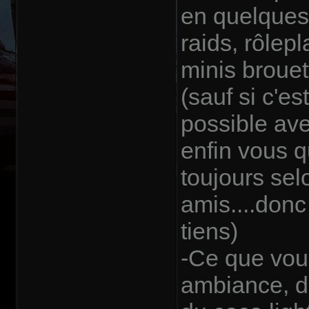
en quelques 
raids, rôlepl
minis brouet
(sauf si c'e
possible ave
enfin vous q
toujours se
amis....don
tiens)
-Ce que vous
ambiance, de