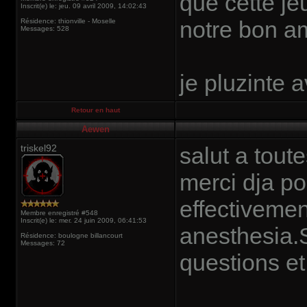
que cette je
Inscrit(e) le: jeu. 09 avril 2009, 14:02:43
notre bon a
Résidence: thionville - Moselle
Messages: 528
je pluzinte a
Retour en haut
Aewen
triskel92
salut a toute
merci dja po
effectivemen
Membre enregistré #548
Inscrit(e) le: mer. 24 juin 2009, 06:41:53
anesthesia.S
Résidence: boulogne billancourt
Messages: 72
questions e