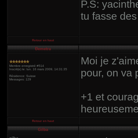
P.S: yacinth
tu fasse de
Retour en haut
Ðemetra
Moi je z'aim
Membre enregistré #514
pour, on va
Inscrit(e) le: lun. 16 mars 2009, 14:31:35
Résidence: Suisse
Messages: 129
+1 et courag
heureusement
Retour en haut
Gilba