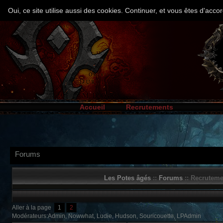
Oui, ce site utilise aussi des cookies. Continuer, et vous êtes d'ac
Accueil
Recrutements
Forums
Les Potes âgés
::
Forums
:: Recruteme
Aller à la page
1
2
Modérateurs:Admin, Nowwhat, Ludie, Hudson, Souricouette, LPAdmin