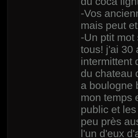
du coca ligh
-Vos ancienn
mais peut e
-Un ptit mot 
tous! j'ai 3
intermittent
du chateau d
a boulogne b
mon temps en
public et le
peu près aus
l'un d'eux d