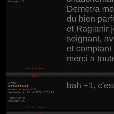
Messages: 72
Demetra merc
du bien parf
et Raglanir 
soignant, av
et comptant 
merci a tout
Retour en haut
aspé
olivier
bah +1, c'es
Membre enregistré #542
Inscrit(e) le: lun. 18 mai 2009, 20:51:15
Résidence: (66)
Messages: 233
Retour en haut