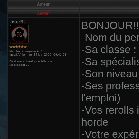
Auteur
Aewen
triskel92
BONJOUR!!!
-Nom du pe
-Sa classe 
Membre enregistré #548
Inscrit(e) le: mer. 24 juin 2009, 06:41:53
-Sa spéciali
Résidence: boulogne billancourt
Messages: 72
-Son niveau
-Ses profes
l'emploi)
-Vos rerolls
horde
-Votre expé