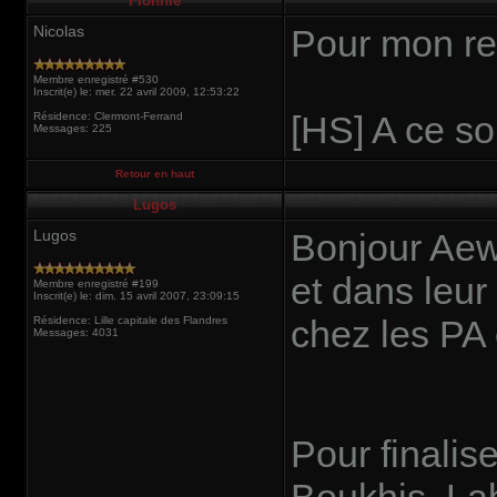
Fionnie
Nicolas
Pour mon ret
Membre enregistré #530
Inscrit(e) le: mer. 22 avril 2009, 12:53:22
[HS] A ce soi
Résidence: Clermont-Ferrand
Messages: 225
Retour en haut
Lugos
Lugos
Bonjour Aewa
et dans leur
Membre enregistré #199
Inscrit(e) le: dim. 15 avril 2007, 23:09:15
chez les PA 
Résidence: Lille capitale des Flandres
Messages: 4031
Pour finalise