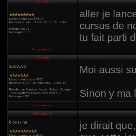
Casilda
aller je lan
Membre enregistré #503
cursus de no
Inscrit(e) le: mer. 04 févr. 2009, 16:39:44
Résidence: 91
Messages: 179
tu fait parti
Retour en haut
Veneck
1690198
Moi aussi su
Membre enregistré #515
Inscrit(e) le: lun. 16 mars 2009, 17:01:49
Sinon y ma l
Résidence: Martigny, Valais, Suisse, Europe,
Terre, Systeme solaire, Voie lactée,...
Messages: 93
Retour en haut
Blouskine
blouskine
je dirait qu
Membre enregistré #524