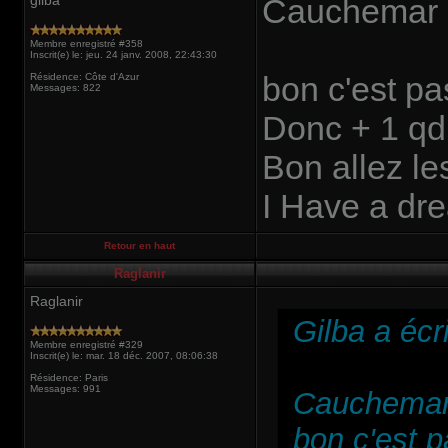
gilba
Cauchemar 
Membre enregistré #358
Inscrit(e) le: jeu. 24 janv. 2008, 22:43:30
bon c'est pa
Résidence: Côte d'Azur
Messages: 822
Donc + 1 q
Bon allez les
I Have a dre
Retour en haut
Raglanir
Raglanir
Gilba a écri
Membre enregistré #329
Inscrit(e) le: mar. 18 déc. 2007, 08:06:38
Résidence: Paris
Messages: 991
Cauchemar
bon c'est p