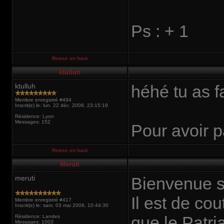
Ps : + 1
Retour en haut
ktulluh
ktulluh
héhé tu as fa
Membre enregistré #494
Inscrit(e) le: lun. 22 déc. 2008, 23:15:19
Résidence: Lyon
Messages: 152
Pour avoir p
Retour en haut
Meruti
meruti
Bienvenue s
Il est de co
Membre enregistré #417
Inscrit(e) le: sam. 03 mai 2008, 10:44:30
que le Patria
Résidence: Landes
Messages: 1003