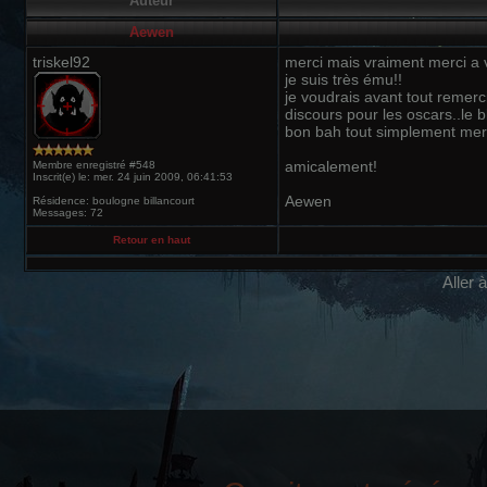
Auteur
Aewen
triskel92
merci mais vraiment merci a v
je suis très ému!!
je voudrais avant tout remerc
discours pour les oscars..le bl
bon bah tout simplement merci 
amicalement!
Membre enregistré #548
Inscrit(e) le: mer. 24 juin 2009, 06:41:53
Aewen
Résidence: boulogne billancourt
Messages: 72
Retour en haut
Aller 