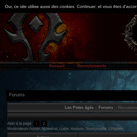
Oui, ce site utilise aussi des cookies. Continuer, et vous êtes d'ac
Accueil
Recrutements
Forums
Les Potes âgés
::
Forums
:: Recruteme
Aller à la page
1
2
Modérateurs:Admin, Nowwhat, Ludie, Hudson, Souricouette, LPAdmin