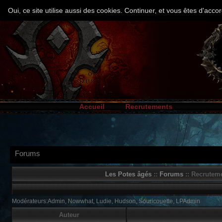
Oui, ce site utilise aussi des cookies. Continuer, et vous êtes d'ac
Accueil
Recrutements
Forums
Les Potes âgés
::
Forums
:: Recruteme
Modérateurs:Admin, Nowwhat, Ludie, Hudson, Souricouette, LPAdmin
Auteur