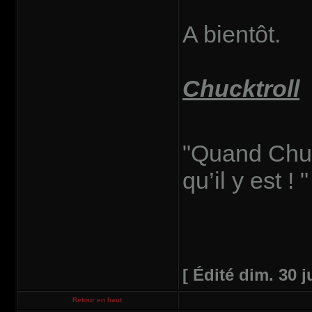
A bientôt.
Chucktroll
"Quand Chuck 
qu’il y est ! "
[ Édité dim. 30 j
Retour en haut