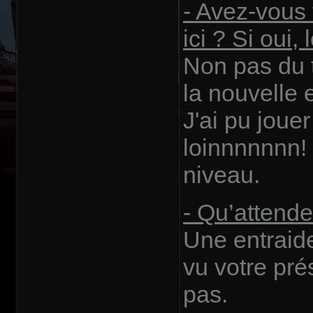
- Avez-vous 
ici ? Si oui,
Non pas du
la nouvelle 
J'ai pu joue
loinnnnnnn! 
niveau.
- Qu’attend
Une entraid
vu votre pré
pas.