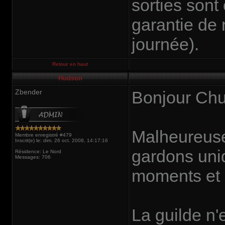
sorties son
garantie de 
journée).
Retour en haut
Hudson
Zbender
Bonjour Chuc
Malheureusem
Membre enregistré #479
Inscrit(e) le: dim. 26 oct. 2008, 14:17:16
gardons un
Résidence: Le Nord
Messages: 706
moments et 
La guilde n'