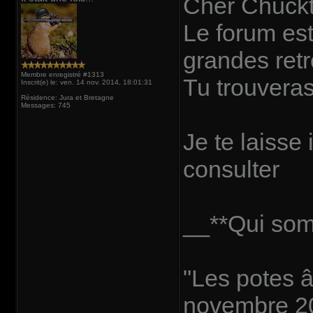
Cher Chucktr
Le forum est
grandes retr
Membre enregistré #1313
Tu trouvera
Inscrit(e) le: ven. 14 nov. 2014, 18:01:31
Résidence: Jura et Bretagne
Messages: 745
Je te laisse
consulter
__**Qui so
"Les potes â
novembre 20