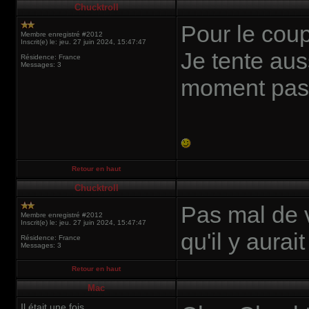
Chucktroll
Pour le coup
Membre enregistré #2012
Inscrit(e) le: jeu. 27 juin 2024, 15:47:47
Je tente aus
Résidence: France
Messages: 3
moment pas
Retour en haut
Chucktroll
Pas mal de 
Membre enregistré #2012
Inscrit(e) le: jeu. 27 juin 2024, 15:47:47
qu'il y aurai
Résidence: France
Messages: 3
Retour en haut
Mac
Il était une fois...