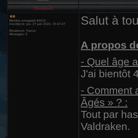
Chucktroll
Salut à to
Membre enregistré #2012
Inscrit(e) le: jeu. 27 juin 2024, 15:47:47
Résidence: France
Messages: 3
A propos d
- Quel âge 
J'ai bientôt 
- Comment a
Âgés » ? :
Tout par has
Valdraken.