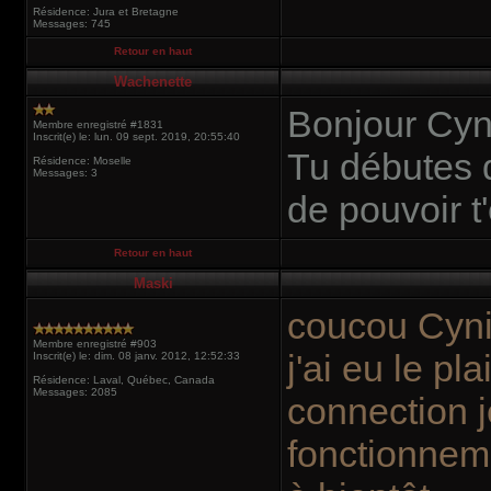
Résidence: Jura et Bretagne
Messages: 745
Retour en haut
Wachenette
Bonjour Cyn
Membre enregistré #1831
Inscrit(e) le: lun. 09 sept. 2019, 20:55:40
Tu débutes 
Résidence: Moselle
Messages: 3
de pouvoir t'
Retour en haut
Maski
coucou Cyn
Membre enregistré #903
j'ai eu le pl
Inscrit(e) le: dim. 08 janv. 2012, 12:52:33
Résidence: Laval, Québec, Canada
Messages: 2085
connection j
fonctionneme