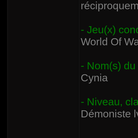
réciproqueme
- Jeu(x) con
World Of War
- Nom(s) du
Cynia
- Niveau, cl
Démoniste l