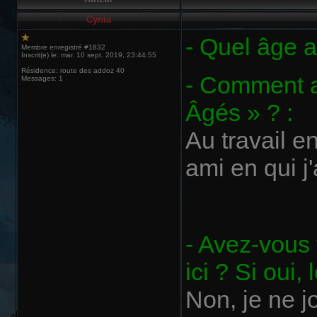
Cynia
- Quel âge a
Membre enregistré #1832
Inscrit(e) le: mar. 10 sept. 2019, 23:44:55
Résidence: route des addoz 40
- Comment a
Messages: 1
Âgés » ? :
Au travail e
ami en qui j
- Avez-vous 
ici ? Si oui,
Non, je ne j