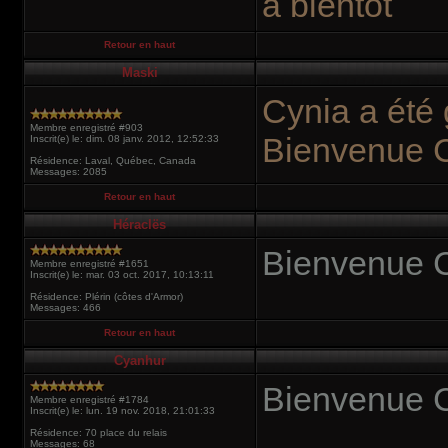
à bientôt
Retour en haut
Maski
Cynia a été 
Membre enregistré #903
Bienvenue 
Inscrit(e) le: dim. 08 janv. 2012, 12:52:33
Résidence: Laval, Québec, Canada
Messages: 2085
Retour en haut
Héraclës
Bienvenue C
Membre enregistré #1651
Inscrit(e) le: mar. 03 oct. 2017, 10:13:11
Résidence: Plérin (côtes d'Armor)
Messages: 466
Retour en haut
Cyanhur
Bienvenue 
Membre enregistré #1784
Inscrit(e) le: lun. 19 nov. 2018, 21:01:33
Résidence: 70 place du relais
Messages: 68