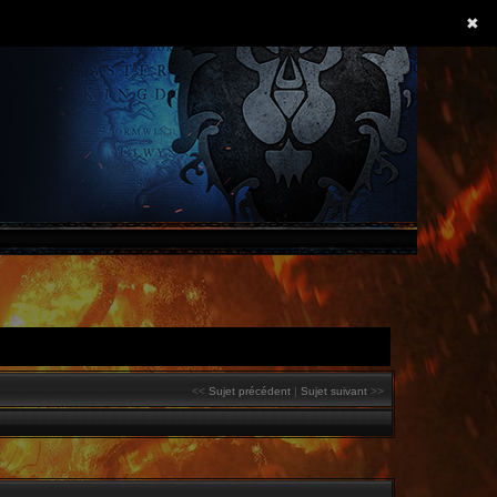
✖
<<
Sujet précédent
|
Sujet suivant
>>