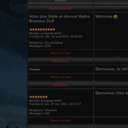
Auteur
Dufflethumb
Votre plus fidèle et dévoué Maître
Welcome
Brasseur Duff
Membre enregistré #640
Inscrit(e) le: mer. 14 avril 2010, 23:34:50
Résidence: Puy-de-Dôme
Messages: 2216
Retour en haut
Hellebore
Bienvenue, la clef
Visiteur
Retour en haut
Khälane
Bienvenue chez l
Membre enregistré #869
Inscrit(e) le: jeu. 27 oct. 2011, 15:27:47
Résidence: Charente
Messages: 100
Retour en haut