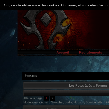
Oui, ce site utilise aussi des cookies. Continuer, et vous êtes d'ac
Accueil
Recrutements
Forums
Les Potes âgés
::
Forums
:
Aller à la page
1
2
Modérateurs:Admin, Nowwhat, Ludie, Hudson, Souricouette, LP