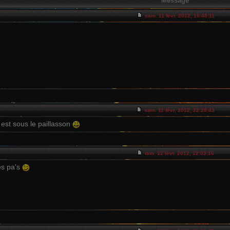
Message
sam. 11 févr. 2012, 16:45:11
sam. 11 févr. 2012, 22:28:43
 est sous le paillasson
dim. 12 févr. 2012, 12:03:16
es pa's