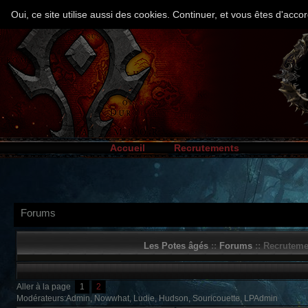
Oui, ce site utilise aussi des cookies. Continuer, et vous êtes d'ac
Accueil
Recrutements
Forums
Les Potes âgés
::
Forums
:: Recruteme
Aller à la page
1
2
Modérateurs:Admin, Nowwhat, Ludie, Hudson, Souricouette, LPAdmin