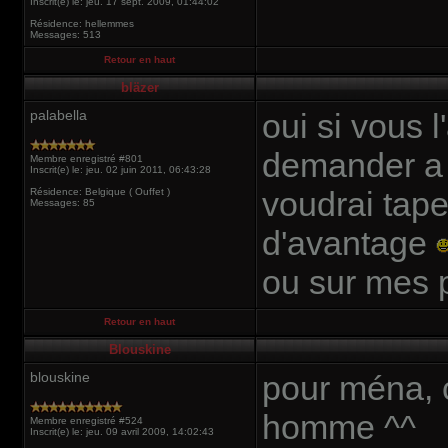
Inscrit(e) le: jeu. 17 sept. 2009, 01:44:02
Résidence: hellemmes
Messages: 513
Retour en haut
bläzer
palabella
oui si vous l
demander a 
Membre enregistré #801
Inscrit(e) le: jeu. 02 juin 2011, 06:43:28
voudrai tape
Résidence: Belgique ( Ouffet )
Messages: 85
d'avantage
ou sur mes 
Retour en haut
Blouskine
blouskine
pour ména, c
homme ^^
Membre enregistré #524
Inscrit(e) le: jeu. 09 avril 2009, 14:02:43