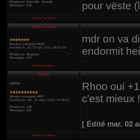
pour vëste (
Résidence: thionville - Moselle
Messages: 528
Retour en haut
Ménaliciana
mdr on va di
Membre enregistré #802
endormit hei
Inscrit(e) le: jeu. 02 juin 2011, 06:53:24
Résidence: Belgique
Messages: 100
Retour en haut
Vytou
vytou
Rhoo oui +1
c'est mieux !
Membre enregistré #687
Inscrit(e) le: ven. 24 sept. 2010, 18:38:32
Résidence: Lille
Messages: 408
[ Édité mar. 02 a
Retour en haut