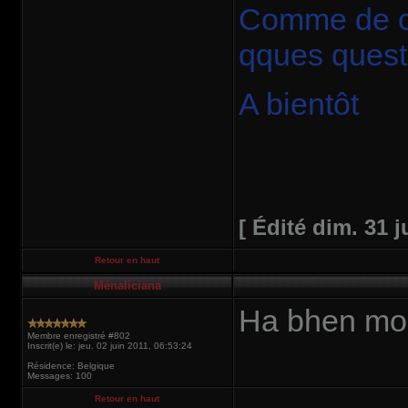
Comme de cou
qques quest
A bientôt
[ Édité dim. 31 j
Retour en haut
Ménaliciana
Ha bhen moi
Membre enregistré #802
Inscrit(e) le: jeu. 02 juin 2011, 06:53:24
Résidence: Belgique
Messages: 100
Retour en haut