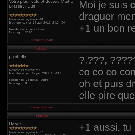
Votre plus fidèle et dévoué Maître
Moi je suis 
Brasseur Duff
draguer me
Membre enregistré #640
Inscrit(e) le: mer. 14 avril 2010, 23:34:50
+1 un bon r
Résidence: Puy-de-Dôme
Messages: 2216
Retour en haut
bläzer
palabella
?,???, ???
co co co co
Membre enregistré #801
Inscrit(e) le: jeu. 02 juin 2011, 06:43:28
oh et puis d
Résidence: Belgique ( Ouffet )
Messages: 85
elle pire qu
Retour en haut
Herais
Herais
+1 aussi, tu
Membre enregistré #577