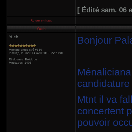
[ Édité sam. 06 
Retour en haut
Yueh
Yueh
Bonjour Pala
Membre enregistré #639
Inscrit(e) le: mer. 14 avril 2010, 22:51:01
Résidence: Belgique
Messages: 1403
Ménaliciana 
candidature 
Mtnt il va fa
concertent 
pouvoir occ