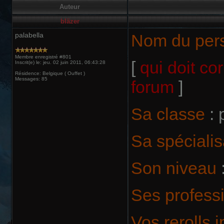
Auteur
bläzer
palabella
Nom du per
Membre enregistré #801
[
qui doit co
Inscrit(e) le: jeu. 02 juin 2011, 06:43:28
Résidence: Belgique ( Ouffet )
Messages: 85
forum
]
Sa classe
: 
Sa spécialis
Son niveau
Ses profess
Vos rerolls 