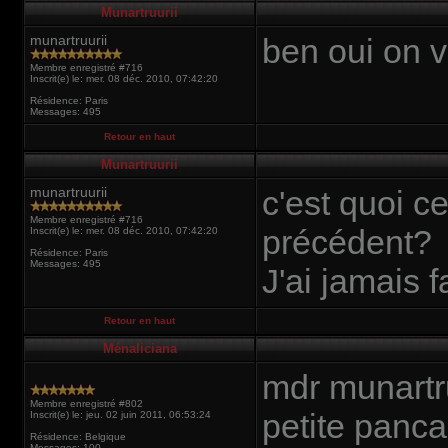
Munartruurii
munartruurii
ben oui on 
Membre enregistré #716
Inscrit(e) le: mer. 08 déc. 2010, 07:42:20
Résidence: Paris
Messages: 495
Retour en haut
Munartruurii
munartruurii
c'est quoi c
Membre enregistré #716
précédent?
Inscrit(e) le: mer. 08 déc. 2010, 07:42:20
Résidence: Paris
Messages: 495
J'ai jamais f
Retour en haut
Ménaliciana
mdr munartru
Membre enregistré #802
petite panca
Inscrit(e) le: jeu. 02 juin 2011, 06:53:24
Résidence: Belgique
Messages: 100