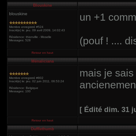
Blouskine
blouskine
un +1 comme
Membre enregistré #524
Inscrit(e) le: jeu. 09 avril 2009, 14:02:43
(pouf ! .... d
Résidence: thionville - Moselle
Messages: 528
Retour en haut
Ménaliciana
mais je sai
Membre enregistré #802
ancienement
Inscrit(e) le: jeu. 02 juin 2011, 06:53:24
Résidence: Belgique
Messages: 100
[ Édité dim. 31 j
Retour en haut
Dufflethumb