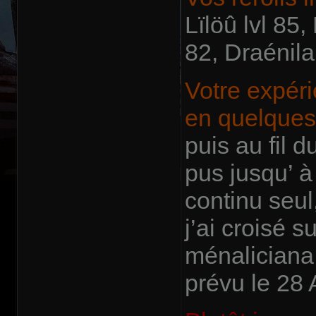
Lïlöû lvl 85,
82, Draénila
Votre expér
en quelques
puis au fil 
pus jusqu’ à 
continu seul
j’ai croisé
ménaliciana 
prévu le 28 