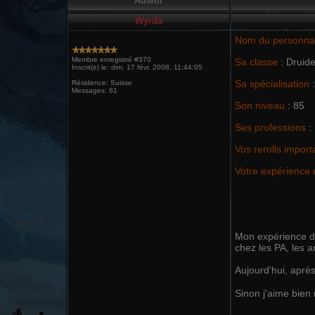
Auteur
Wyrda
Nom du personn
Membre enregistré #370
Sa classe
: Druid
Inscrit(e) le: dim. 17 févr. 2008, 11:44:05
Sa spécialisation
:
Résidence: Suisse
Messages: 61
Son niveau
: 85
Ses professions
:
Vos rerolls import
Votre expérience 
Mon expérience de 
chez les PA, les 
Aujourd'hui, après
Sinon j'aime bien 