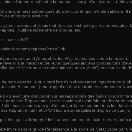
icitations l'honneur est tout à la maman... moi je n'ai fait que ... enfi
'ai pris 2 années sabbatiques de wow... ce temps m'a été salutaire. Il 
fin de mûrir pour ainsi dire.
clysme j'ai repris et j'étais tout de suite enchanté par les nouveautés, le
rapides, l'outil de recherche de groupe, etc..
er chez les PA?
st valable comme réponse? non? ok...
t parce que quand j'étais chez les PA je me sentais bien à la maison.
 de revenir à la maison et de revoir quelques anciens compagnons d'
rofite pour féliciter pour ta nomination en tant que MG) mais aussi de d
de mon départs, je suis parti lors d'un changement important de la phil
es raids dis HL ou non. (pour rappel on était en train de commencer Na
e il y a avait une discussion sur les réparations des Tanks lorsqu'on fa
k partait en Réparations. je me souviens d'avoir fait une demande pour
 Tolé. mais j'avoues que je n'ai pas gardé en mémoire tous les détails 
e des Rép entre Tank et DPS/ Heal a été rééquilibrer d'après ce que j'ai 
uildes que j'ai fréquenté les Lunas m'ont tout de suite recruté après m
i été invité dans la guilde Renaissance à la sortie de Cataclysme par 