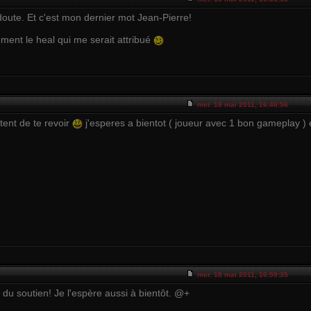
oute. Et c'est mon dernier mot Jean-Pierre!
ement le heal qui me serait attribué
mer. 18 mai 2011, 16:46:56
tent de te revoir
j'esperes a bientot ( joueur avec 1 bon gameplay ) 
mer. 18 mai 2011, 16:59:35
 du soutien! Je l'espère aussi à bientôt. @+