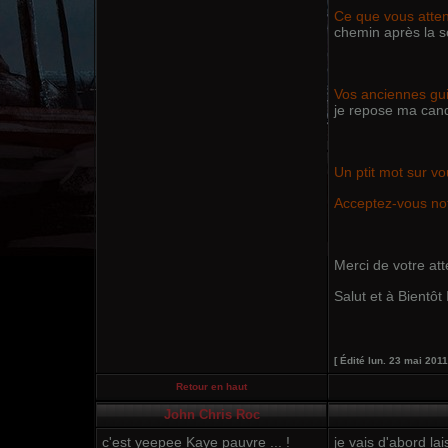
Ce que vous atten
chemin après la s
Vos anciennes gu
je repose ma cand
Un ptit mot sur vo
Acceptez-vous not
Merci de votre att
Salut et à Bientôt 
[ Édité lun. 23 mai 2011
Retour en haut
John Chris Roc
c'est yeepee Kaye pauvre ... !
je vais d'abord la