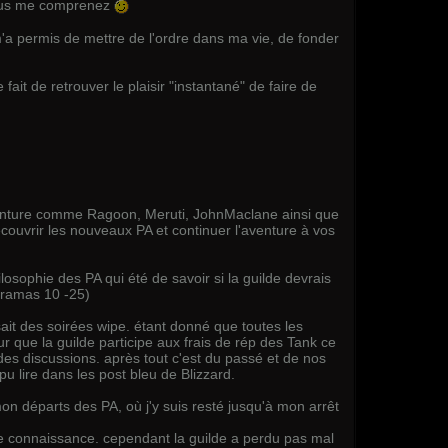
n vous me comprenez
m'a permis de mettre de l'ordre dans ma vie, de fonder
 fait de retrouver le plaisir "instantané" de faire de
aventure comme Ragoon, Meruti, JohnMaclane ainsi que
écouvrir les nouveaux PA et continuer l'aventure à vos
osophie des PA qui été de savoir si la guilde devrais
xxramas 10 -25)
isait des soirées wipe. étant donné que toutes les
 que la guilde participe aux frais de rép des Tank ce
des discussions. après tout c'est du passé et de nos
pu lire dans les post bleu de Blizzard.
on départs des PA, où j'y suis resté jusqu'à mon arrêt
une connaissance. cependant la guilde a perdu pas mal