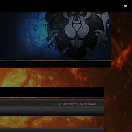
✖
<<
Sujet précédent
|
Sujet suivant
>>