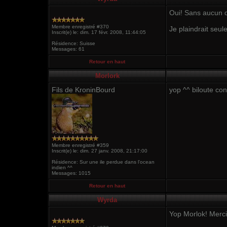
Oui! Sans aucun d
Membre enregistré #370
Je plaindrait seul
Inscrit(e) le: dim. 17 févr. 2008, 11:44:05
Résidence: Suisse
Messages: 61
Retour en haut
Morlork
Fils de KroninBourd
yop ^^ biloute con
Membre enregistré #359
Inscrit(e) le: dim. 27 janv. 2008, 21:17:00
Résidence: Sur une ile perdue dans l'ocean
indien ^^
Messages: 1015
Retour en haut
Wyrda
Yop Morlok! Merci