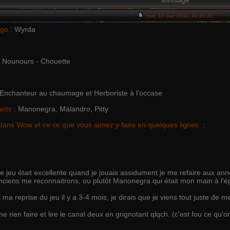
Message
mar. 17 mai 2011, 22:45:22
age
: Wyrda
e
 Nounours - Chouette
 Enchanteur au chaumage et Herboriste à l'occase
ants
: Manonegra, Malandro, Pitty
dans Wow et ce ce que vous aimez y faire en quelques lignes
:
jeu était excellente quand je jouais assidument je me refaire aux année
anciens me reconnaitrons, ou plutôt Manonegra qui était mon main à l'
 ma reprise du jeu il y a 3-4 mois, je dirais que je viens tout juste de
ne rien faire et lire le canal deux en grignotant qlqch. (c'est fou ce qu'