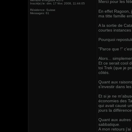
Membre enregistré #370
Merci pour les fél
Inscrit(e) le: dim. 17 févr. 2008, 11:44:05
Résidence: Suisse
En effet Ragoon, j
Messages: 61
ma titte famille en
A la sortie de Cata
courtes instances 
Pourquoi repostul
"Parce que !" c'e
Alors... simplemen
Et ce serait cool
toi Trek (que je p
côtés.
Quant aux raisons 
s'investir dans l
Et si je ne m'abus
économies des Tan
qui avait causé un
jours la différenc
Quant aux autres g
sabbatique.
A mon retours j'a