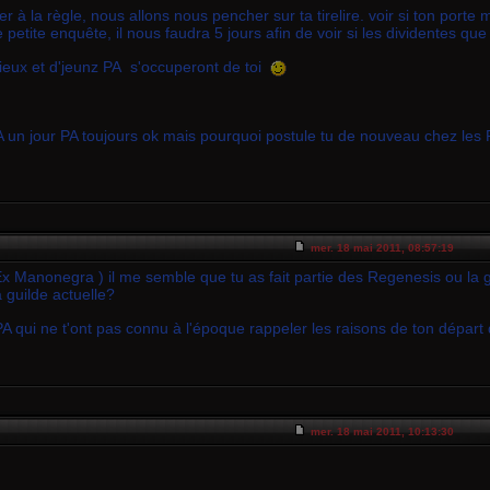
r à la règle, nous allons nous pencher sur ta tirelire. voir si ton por
e petite enquête, il nous faudra 5 jours afin de voir si les dividentes
vieux et d'jeunz PA s'occuperont de toi
PA un jour PA toujours ok mais pourquoi postule tu de nouveau chez les
mer. 18 mai 2011, 08:57:19
x Manonegra ) il me semble que tu as fait partie des Regenesis ou la gu
a guilde actuelle?
A qui ne t'ont pas connu à l'époque rappeler les raisons de ton départ 
mer. 18 mai 2011, 10:13:30