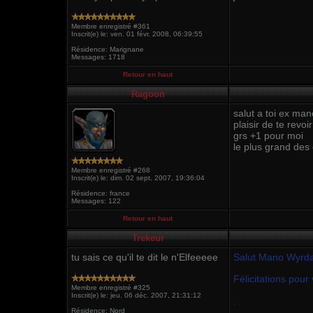
Membre enregistré #361
Inscrit(e) le: ven. 01 févr. 2008, 06:39:55
Résidence: Marignane
Messages: 1718
Retour en haut
Ragoon
salut a toi ex man
plaisir de te revo
grs +1 pour moi
le plus grand des
Membre enregistré #268
Inscrit(e) le: dim. 02 sept. 2007, 19:36:04
Résidence: france
Messages: 122
Retour en haut
Trekeur
tu sais ce qu'il te dit le n'Elfeeeee
Salut Mano Wyrd
Félicitations pou
Membre enregistré #325
Inscrit(e) le: jeu. 06 déc. 2007, 21:31:12
.
Résidence: Nord