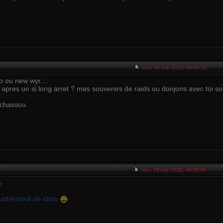
mer. 18 mai 2011, 08:04:11
o ou new wyr....
ir apres un si long arret ? mes souvenirs de raids ou donjons avec toi s
 chassou
mer. 18 mai 2011, 08:20:03
a
r votre bout de chou