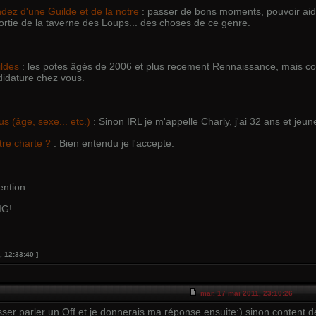
dez d'une Guilde et de la notre
: passer de bons moments, pouvoir aide
ortie de la taverne des Loups... des choses de ce genre.
ildes
: les potes âgés de 2006 et plus recement Rennaissance, mais com
idature chez vous.
us (âge, sexe... etc.)
: Sinon IRL je m'appelle Charly, j'ai 32 ans et jeu
re charte ?
: Bien entendu je l'accepte.
ention
IG!
, 12:33:40 ]
mar. 17 mai 2011, 23:10:26
isser parler un Off et je donnerais ma réponse ensuite:) sinon content de