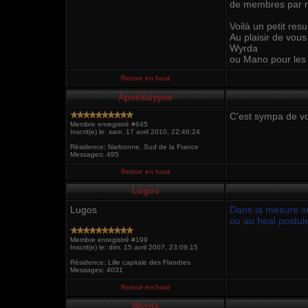
de membres par ma
Voilà un petit res
Au plaisir de vous 
Wyrda
ou Mano pour les 
Retour en haut
Apockalypse
C'est sympa de vo
Membre enregistré #645
Inscrit(e) le: sam. 17 avril 2010, 22:46:24
Résidence: Narbonne, Sud de la France
Messages: 495
Retour en haut
Lugos
Lugos
Dans la mesure où 
ou au heal postul
Membre enregistré #199
Inscrit(e) le: dim. 15 avril 2007, 23:09:15
Résidence: Lille capitale des Flandres
Messages: 4031
Retour en haut
Wyrda