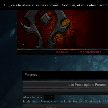
Oui, ce site utilise aussi des cookies. Continuer, et vous êtes d'ac
Accueil
Recrutements
Forums
Les Potes âgés
::
Forums
:
Aller à la page
1
2
Modérateurs:Admin, Nowwhat, Ludie, Hudson, Souricouette, LP