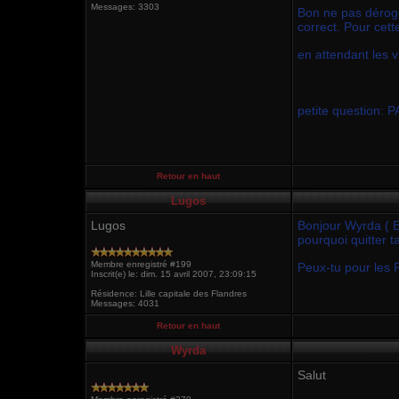
Messages: 3303
Bon ne pas déroge
correct. Pour cett
en attendant les 
petite question: 
Retour en haut
Lugos
Lugos
Bonjour Wyrda ( E
pourquoi quitter t
Membre enregistré #199
Peux-tu pour les P
Inscrit(e) le: dim. 15 avril 2007, 23:09:15
Résidence: Lille capitale des Flandres
Messages: 4031
Retour en haut
Wyrda
Salut