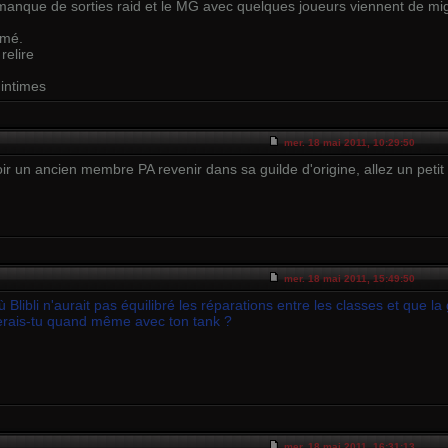
nque de sorties raid et le MG avec quelques joueurs viennent de mi
umé.
relire
intimes
mer. 18 mai 2011, 10:29:50
ir un ancien membre PA revenir dans sa guilde d'origine, allez un petit
mer. 18 mai 2011, 15:49:50
Blibli n'aurait pas équilibré les réparations entre les classes et que l
erais-tu quand même avec ton tank ?
mer. 18 mai 2011, 16:31:13