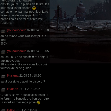
hello ô grand fondateur^^
c'est toujours un plaisir de te lire .les
jeunes utilisent discord
contacte moi par mailpour leur faire
la surprise de ton apparition ^^
prends soins de toi et a tres vite
j'espere.
youcouncoun
07 09 24 : 13:10
ah ba mince vous n'utilisez plus le
forum
😩☹
youcouncoun
07 09 24 : 13:05
coucou aux anciens 😎😎et bonjour
aux nouveaux
18 ans déjà. Bravo à vous tous qui
faites vivre cette guilde.
Kurama
21 08 24 : 18:20
salut possible d'avoir le discord ?
Hudson
07 11 23 : 23:36
Coucou Bazyl, nous n'utilisons plus
le forum, je t'envoies le lien de notre
Discord en message privé
Bazyl
03 11 23 : 10:34