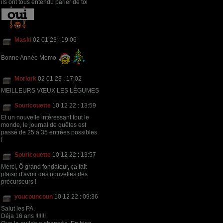
ils ont tous entendu parler de toi
Maski
02 01 23 : 19:06
Bonne Année Momo
Morlork
02 01 23 : 17:02
MEILLEURS VŒUX LES LÉGUMES
Souricouette
10 12 22 : 13:59
Et un nouvelle intéressant tout le
monde, le journal de quêtes est
passé de 25 à 35 entrées possibles
!
Souricouette
10 12 22 : 13:57
Merci, Ô grand fondateur, ça fait
plaisir d'avoir des nouvelles des
précurseurs !
youcouncoun
10 12 22 : 09:36
Salut les PA.
Déja 16 ans !!!!!!!