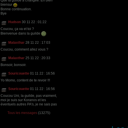
Que la guilde a changée. En bien
biensur
Bonne continuation.
Bye
Hudson
30 11 22 : 01:22
Coucou, ça va et toi ?
Bienvenue dans la guilde
Malaxthar
28 11 22 : 17:03
Coucou, comment allez vous ?
Malaxthar
25 11 22 : 20:33
Bonsoir, bonsoir.
Souricouette
01 11 22 : 16:56
Yo Momo, content de te revoir !!!
Souricouette
01 11 22 : 16:56
Coucou Uni, la guilde, pas vraiment,
moi je suis sur Koranos et les
éventuels autres PA's, je ne sais pas
Tous les messages
(13275)