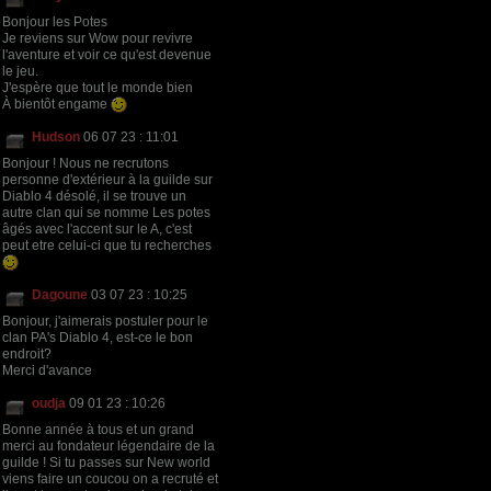
Bonjour les Potes
Je reviens sur Wow pour revivre
l'aventure et voir ce qu'est devenue
le jeu.
J'espère que tout le monde bien
À bientôt engame
Hudson
06 07 23 : 11:01
Bonjour ! Nous ne recrutons
personne d'extérieur à la guilde sur
Diablo 4 désolé, il se trouve un
autre clan qui se nomme Les potes
âgés avec l'accent sur le A, c'est
peut etre celui-ci que tu recherches
Dagoune
03 07 23 : 10:25
Bonjour, j'aimerais postuler pour le
clan PA's Diablo 4, est-ce le bon
endroit?
Merci d'avance
oudja
09 01 23 : 10:26
Bonne année à tous et un grand
merci au fondateur légendaire de la
guilde ! Si tu passes sur New world
viens faire un coucou on a recruté et