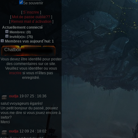
Se souvenir
[
S´inscrire
]
[
Mot de passe oublié??
]
[
Renvoi mail d´activation
]
Actuellement connecté
Membres: (0)
Invité(e)s: (75)
Membres vus aujourd´hui: 1
Chatbox
Vous devez être identifié pour poster
des commentaires sur ce site.
Veuillez vous identifier ou vous
inscrire
si vous n\'êtes pas
enregistré.
oudja
19 07 25 : 16:36
salut vvoyageurs égarés!
Un petit bonjour du passé, pouvez
vous me dire si vous jouez encore à
swtor?
Merci
oudja
12 09 24 : 18:02