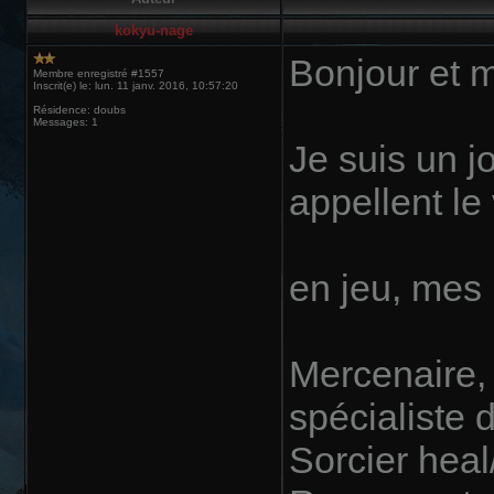
kokyu-nage
Bonjour et m
Membre enregistré #1557
Inscrit(e) le: lun. 11 janv. 2016, 10:57:20
Résidence: doubs
Messages: 1
Je suis un 
appellent le
en jeu, mes
Mercenaire,
spécialiste 
Sorcier heal