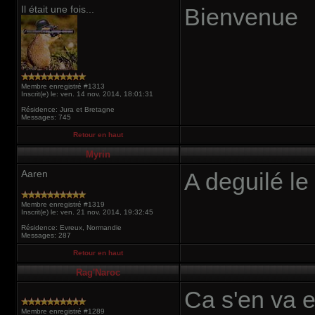
Il était une fois...
Bienvenue
Membre enregistré #1313
Inscrit(e) le: ven. 14 nov. 2014, 18:01:31
Résidence: Jura et Bretagne
Messages: 745
Retour en haut
Myrin
Aaren
A deguilé le
Membre enregistré #1319
Inscrit(e) le: ven. 21 nov. 2014, 19:32:45
Résidence: Evreux, Normandie
Messages: 287
Retour en haut
Rag'Naroc
Ca s'en va et
Membre enregistré #1289