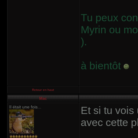
Tu peux cont
Myrin ou mo
).
à bientôt
Retour en haut
Mac
Il était une fois...
Et si tu voi
avec cette p