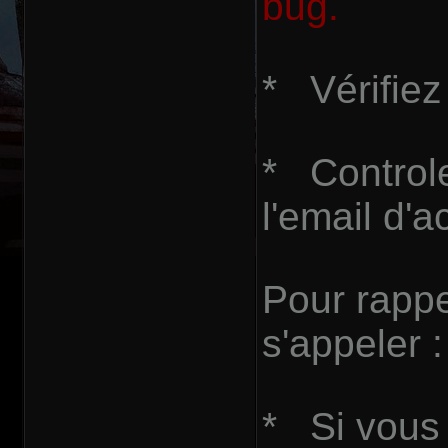
bug.
* Vérifiez
* Controle
l'email d'a
Pour rappe
s'appeler :
* Si vous 