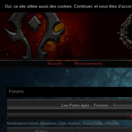
Oui, ce site utilise aussi des cookies. Continuer, et vous êtes d'ac
Accueil
Recrutements
Forums
Les Potes âgés
::
Forums
:: Recruteme
! Q
Modérateurs:Admin, Nowwhat, Ludie, Hudson, Souricouette, LPAdmin
Auteur