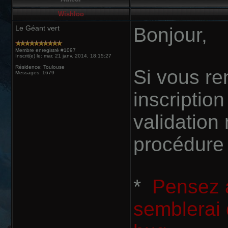
Wishloo
Le Géant vert
Bonjour,
Membre enregistré #1097
Inscrit(e) le: mar. 21 janv. 2014, 18:15:27
Résidence: Toulouse
Si vous re
Messages: 1679
inscriptio
validation 
procédure 
*
Pensez à 
semblerai 