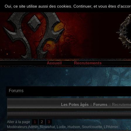
Oui, ce site utilise aussi des cookies. Continuer, et vous êtes d'ac
Accueil
Recrutements
Forums
Les Potes âgés
::
Forums
:: Recruteme
Aller à la page
1
2
3
Modérateurs:Admin, Nowwhat, Ludie, Hudson, Souricouette, LPAdmin