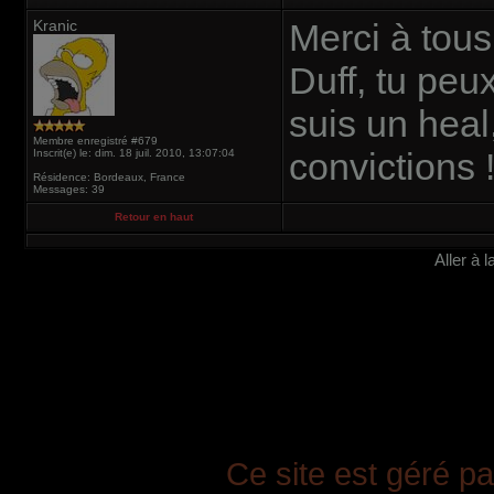
Kranic
Merci à tous
Duff, tu peux
suis un heal
Membre enregistré #679
convictions !
Inscrit(e) le: dim. 18 juil. 2010, 13:07:04
Résidence: Bordeaux, France
Messages: 39
Retour en haut
Aller à 
Ce site est géré pa