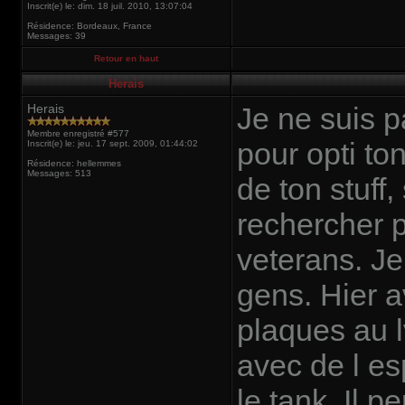
Inscrit(e) le: dim. 18 juil. 2010, 13:07:04
Résidence: Bordeaux, France
Messages: 39
Retour en haut
Herais
Herais
Je ne suis p
Membre enregistré #577
pour opti to
Inscrit(e) le: jeu. 17 sept. 2009, 01:44:02
Résidence: hellemmes
Messages: 513
de ton stuff,
rechercher 
veterans. Je
gens. Hier a
plaques au lv
avec de l espr
le tank. Il p