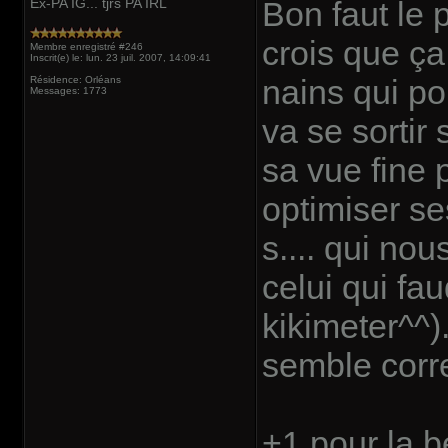
Ex-PA IG... tjrs PA IRL
Bon faut le 
crois que ça
Membre enregistré #246
Inscrit(e) le: lun. 23 juil. 2007, 14:09:41
nains qui po
Résidence: Orléans
Messages: 1773
va se sortir
sa vue fine p
optimiser se
s.... qui no
celui qui fa
kikimeter^^).
semble corr
+1 pour la b