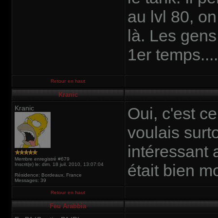
au lvl 80, on
là. Les gen
1er temps....
Retour en haut
Kranic
Kranic
Oui, c'est ce
voulais surto
intéressant 
Membre enregistré #679
était bien mo
Inscrit(e) le: dim. 18 juil. 2010, 13:07:04
Résidence: Bordeaux, France
Messages: 39
Retour en haut
Feu Arabbia