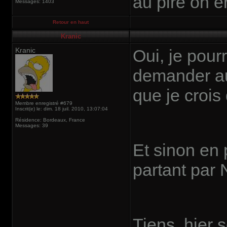
au pire on e
Messages: 1403
Retour en haut
Kranic
Kranic
Oui, je pour
demander au
que je crois
Membre enregistré #679
Inscrit(e) le: dim. 18 juil. 2010, 13:07:04
Résidence: Bordeaux, France
Messages: 39
Et sinon en 
partant par 
Tiens, hier 