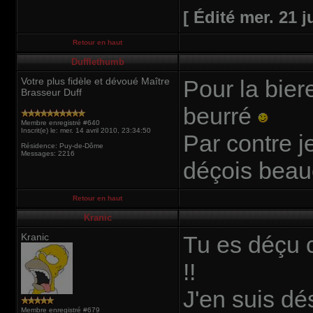
[ Édité mer. 21 j
Retour en haut
Dufflethumb
Votre plus fidèle et dévoué Maître
Pour la bier
Brasseur Duff
beurré
Membre enregistré #640
Inscrit(e) le: mer. 14 avril 2010, 23:34:50
Par contre 
Résidence: Puy-de-Dôme
Messages: 2216
déçois bea
Retour en haut
Kranic
Kranic
Tu es déçu c
!!
J'en suis dé
Membre enregistré #679