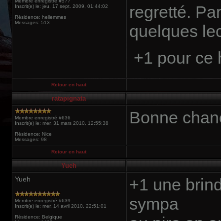
Membre enregistré #577
regretté. Par
Inscrit(e) le: jeu. 17 sept. 2009, 01:44:02
Résidence: hellemmes
Messages: 513
quelques lec
+1 pour ce 
Retour en haut
ratapignata
Bonne chanc
Membre enregistré #636
Inscrit(e) le: mer. 31 mars 2010, 12:55:38
Résidence: Nice
Messages: 98
Retour en haut
Yueh
Yueh
+1 une brindi
sympa
Membre enregistré #639
Inscrit(e) le: mer. 14 avril 2010, 22:51:01
Résidence: Belgique