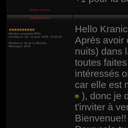
Retour en haut
Babakazou
Hello Kranic 
Membre enregistré #501
Après avoir 
Inscrit(e) le: lun. 12 janv. 2009, 18:46:45
Résidence: Ile de la Réunion
Messages: 1879
nuits) dans 
toutes faites
intéressés o
car elle es
), donc je 
t'inviter à 
Bienvenue!!