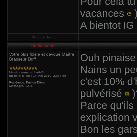
Pour cela t
vacances
)
A bientot IG
Retour en haut
Dufflethumb
Votre plus fidèle et dévoué Maître
Ouh pinaise
Brasseur Duff
Nains un peu
Membre enregistré #640
Inscrit(e) le: mer. 14 avril 2010, 23:34:50
c'est 10% d'
Résidence: Puy-de-Dôme
Messages: 2216
pulvérisé
)
Parce qu'ils
explication 
Bon les gars,