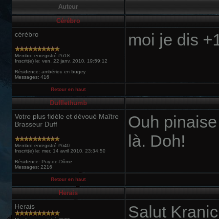
Auteur
Cérébro
cérébro
moi je dis +
Membre enregistré #618
Inscrit(e) le: ven. 22 janv. 2010, 19:59:12
Résidence: ambérieu en bugey
Messages: 416
Retour en haut
Dufflethumb
Votre plus fidèle et dévoué Maître
Ouh pinaise 
Brasseur Duff
là. Doh!
Membre enregistré #640
Inscrit(e) le: mer. 14 avril 2010, 23:34:50
Résidence: Puy-de-Dôme
Messages: 2216
Retour en haut
Herais
Herais
Salut Kranic,