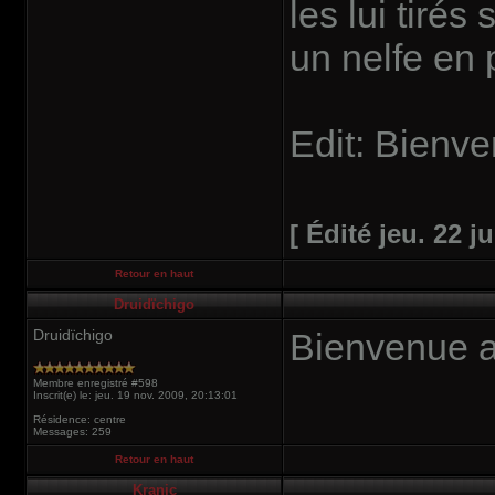
les lui tirés
un nelfe en
Edit: Bienve
[ Édité jeu. 22 ju
Retour en haut
Druidïchigo
Druidïchigo
Bienvenue a 
Membre enregistré #598
Inscrit(e) le: jeu. 19 nov. 2009, 20:13:01
Résidence: centre
Messages: 259
Retour en haut
Kranic