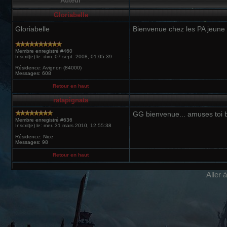
Auteur
Gloriabelle
Gloriabelle
Bienvenue chez les PA jeun
Membre enregistré #460
Inscrit(e) le: dim. 07 sept. 2008, 01:05:39
Résidence: Avignon (84000)
Messages: 608
Retour en haut
ratapignata
GG bienvenue... amuses toi 
Membre enregistré #636
Inscrit(e) le: mer. 31 mars 2010, 12:55:38
Résidence: Nice
Messages: 98
Retour en haut
Aller 