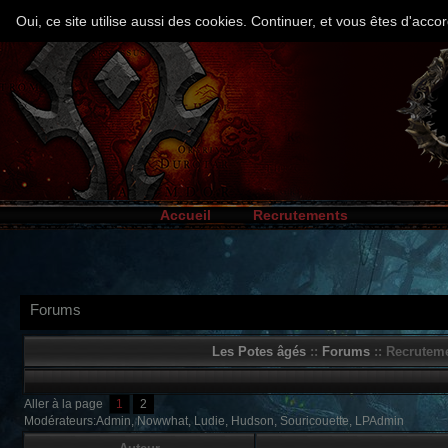
Oui, ce site utilise aussi des cookies. Continuer, et vous êtes d'ac
Accueil
Recrutements
Forums
Les Potes âgés
::
Forums
:: Recruteme
Aller à la page
1
2
Modérateurs:Admin, Nowwhat, Ludie, Hudson, Souricouette, LPAdmin