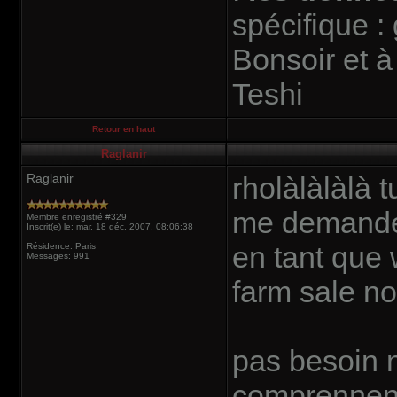
spécifique :
Bonsoir et à
Teshi
Retour en haut
Raglanir
Raglanir
rholàlàlàlà 
me demande 
Membre enregistré #329
Inscrit(e) le: mar. 18 déc. 2007, 08:06:38
en tant que 
Résidence: Paris
Messages: 991
farm sale n
pas besoin n
comprennent