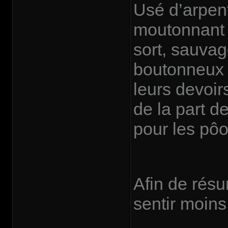
Usé d’arpent
moutonnant à
sort, sauva
boutonneux r
leurs devoir
de la part 
pour les pô
Afin de résu
sentir moin