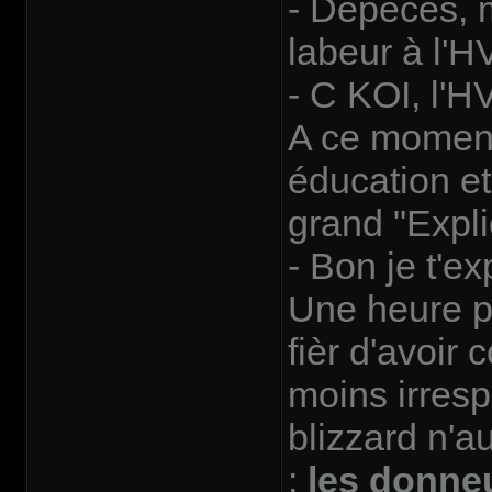
- Dépèces, mi
labeur à l'H
- C KOI, l
A ce moment l
éducation et
grand "Expli
- Bon je t'ex
Une heure pl
fièr d'avoir
moins irresp
blizzard n'a
:
les donneu