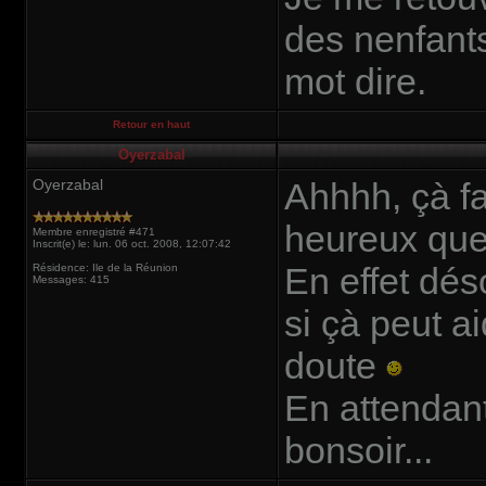
des nenfants 
mot dire.
Retour en haut
Oyerzabal
Oyerzabal
Ahhhh, çà fa
heureux que
Membre enregistré #471
Inscrit(e) le: lun. 06 oct. 2008, 12:07:42
En effet dés
Résidence: Ile de la Réunion
Messages: 415
si çà peut a
doute
En attendant
bonsoir...