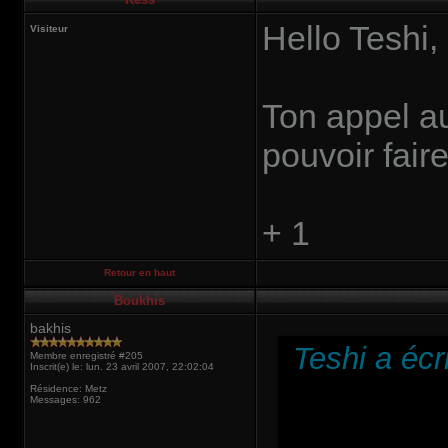
Hello Teshi,
Visiteur
Ton appel a
pouvoir fai
+ 1
Retour en haut
Boukhis
bakhis
Teshi a écri
Membre enregistré #205
Inscrit(e) le: lun. 23 avril 2007, 22:02:04
Résidence: Metz
Messages: 962