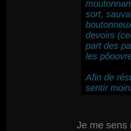
moutonnant 
sort, sauv
boutonneux 
devoirs (ce
part des p
les pôoov
Afin de rés
sentir moi
Je me sens 