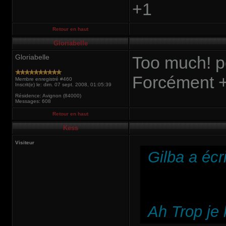
+1
Retour en haut
Gloriabelle
Gloriabelle
Too much! po
Forcément +
Membre enregistré #460
Inscrit(e) le: dim. 07 sept. 2008, 01:05:39
Résidence: Avignon (84000)
Messages: 608
Retour en haut
Kess
Visiteur
Gilba a écri
Ah Trop je 