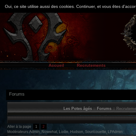
Oui, ce site utilise aussi des cookies. Continuer, et vous êtes d'ac
Accueil
Recrutements
Forums
Les Potes âgés
::
Forums
:: Recruteme
Aller à la page
1
2
Modérateurs:Admin, Nowwhat, Ludie, Hudson, Souricouette, LPAdmin