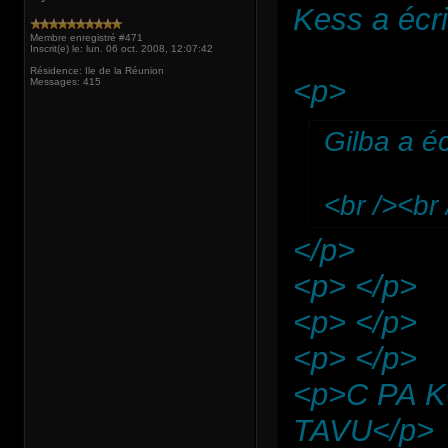
Kess a écri
Membre enregistré #471
Inscrit(e) le: lun. 06 oct. 2008, 12:07:42
Résidence: Ile de la Réunion
<p>
Messages: 415
Gilba a éc
<br /><br 
</p>
<p> </p>
<p> </p>
<p> </p>
<p>C PA 
TAVU</p>