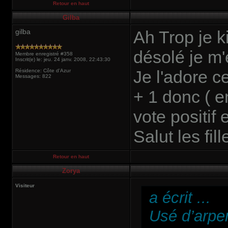
Retour en haut
Gilba
gilba
Ah Trop je k
désolé je m'
Membre enregistré #358
Inscrit(e) le: jeu. 24 janv. 2008, 22:43:30
Je l'adore ce
Résidence: Côte d'Azur
Messages: 822
+ 1 donc ( e
vote positif
Salut les fill
Retour en haut
Zorya
Visiteur
a écrit
...
Usé d’arpen