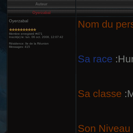
Auteur
Oyerzabal
Oyerzabal
Nom du per
Membre enregistré #471
Inscrit(e) le: lun. 06 oct. 2008, 12:07:42
Résidence: Ile de la Réunion
Messages: 415
Sa race
:Hu
Sa classe
:M
Son Niveau