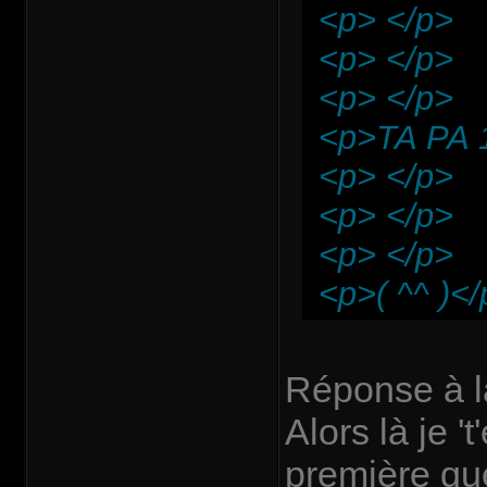
<p> </p>
<p> </p>
<p> </p>
<p>TA PA 1
<p> </p>
<p> </p>
<p> </p>
<p>( ^^ )</
Réponse à l
Alors là je '
première qu